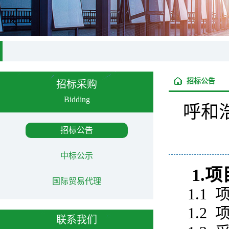
招标公告
招标采购
Bidding
呼和
招标公告
中标公示
1.
国际贸易代理
1.1
1.2
项
联系我们