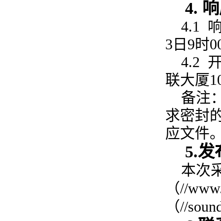
4.
4.1
3日9时0
4.2
联大厦1
备注
求密封
应文件
5.
本次
（//www
（//sou