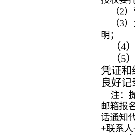
（2
（3
明；
（4
（5
凭证和
良好记
注：
邮箱报名
话通知
+联系人