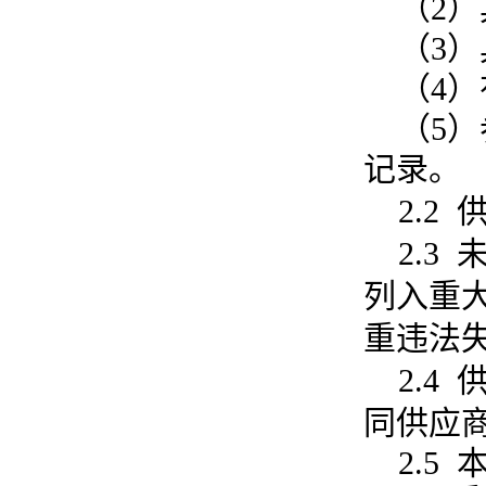
（2
（3
（4
（5
记录。
2.2
2.3
列入重
重违法
2.4
同供应
2.5