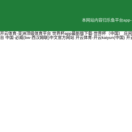
本网站内容归乐鱼平台app
开云体育-亚洲顶级体育平台
世界杯app最新版下载-世界杯（中国）
庄闲
台
中国·必威(bw·西汉姆联)中文官方网站
开云体育-开云kaiyun(中国)
开