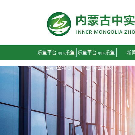
乐鱼平台app
乐鱼平台app-乐鱼
乐鱼平台app-乐鱼
新
平台app全新版
平台app全新版