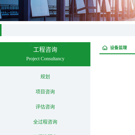
设备监理
工程咨询
Project Consultancy
规划
项目咨询
评估咨询
全过程咨询